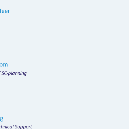
Meer
oom
/ SC-planning
ng
chnical Support