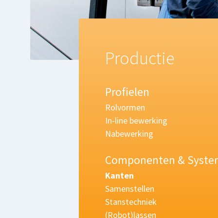
Productie
Profielen
Rolvormen
In-line bewerking
Nabewerking
Componenten & Syst
Kanten
Samenstellen
Stanstechniek
(Robot)lassen