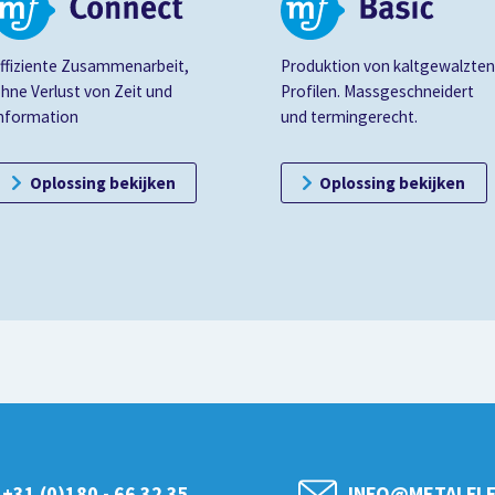
ffiziente Zusammenarbeit,
Produktion von kaltgewalzte
hne Verlust von Zeit und
Profilen. Massgeschneidert
nformation
und termingerecht.
Oplossing bekijken
Oplossing bekijken
+31 (0)180 - 66 32 35
INFO@METALFLE