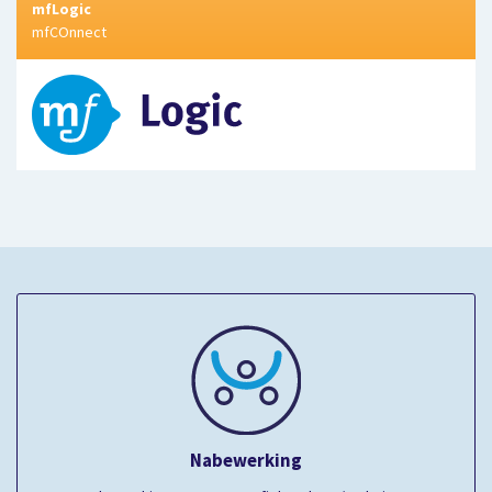
mfLogic
mfCOnnect
Nabewerking