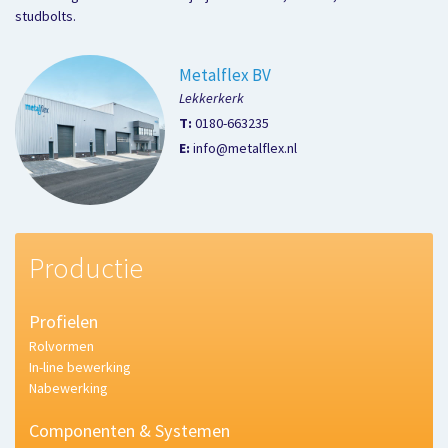
studbolts.
Metalflex BV
Lekkerkerk
T:
0180-663235
E:
info@metalflex.nl
Productie
Profielen
Rolvormen
In-line bewerking
Nabewerking
Componenten & Systemen